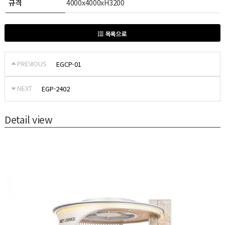
규격
4000x4000xH3200
목록으로
PREVIOUS
EGCP-01
NEXT
EGP-2402
Detail view