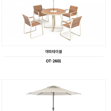
야외테이블
OT-2601