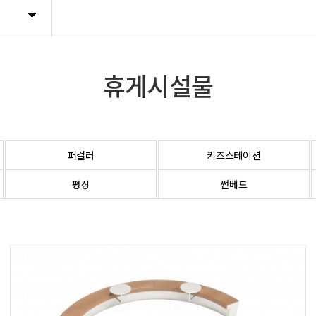
트렐리스
휴지통
휴게시설물
기타시설물
퍼걸러
키즈스테이션
평상
썬베드