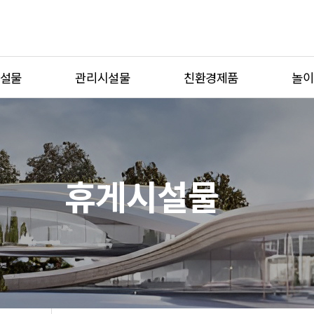
설물
관리시설물
친환경제품
놀이
자전거보관대
식생방음벽
체험형
생활자원보관소
그린월
테마형
이션
디자인형울타리
스마트가든
반려동
휴게시설물
제보
흡연부스
단위놀
벤치
조명열주
치
볼라드
블
플랜터
세족대