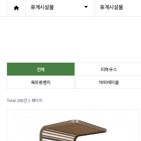
휴게시설물
휴게시설물
썬베드
포토존
기타벤치
전체
티하우스
옥외용벤치
야외테이블
Total 288건
1 페이지