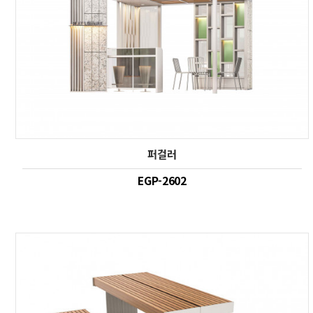
퍼걸러
EGP-2602