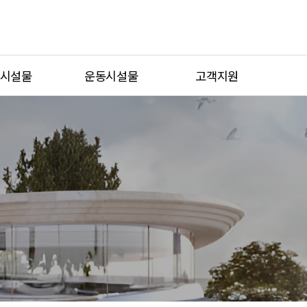
시설물
운동시설물
고객지원
놀이터
휴게형운동시설
공지사항
놀이터
복합형운동시설
물가지 자료
물놀이터
시니어운동시설
A/S접수
이시설
일반운동시설
카다록 신청
스마트운동시설
견적문의
통합검색
시공사례