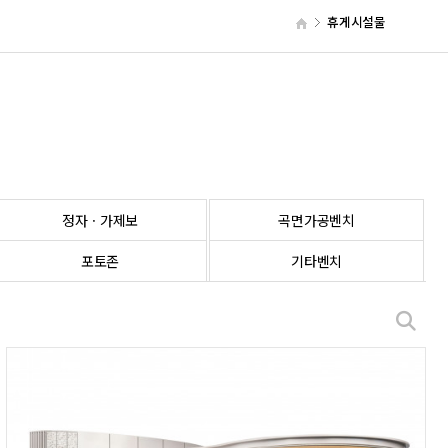
휴게시설물
정자ㆍ가제보
곡면가공벤치
포토존
기타벤치