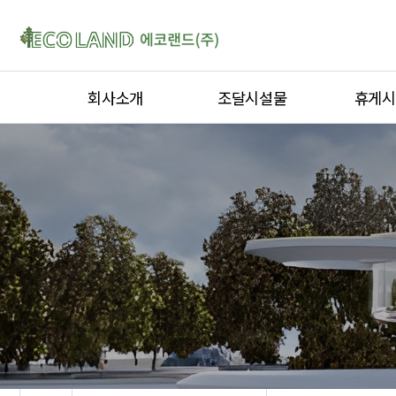
회사소개
조달시설물
휴게시
인사말
퍼걸러
티하우스
연혁
옥외용벤치
퍼걸러
인증서
디자인형울타리
키즈스테
오시는 길
자전거보관대
정자ㆍ가
야외운동기구
곡면가공
옥외용벤
야외테이
평상