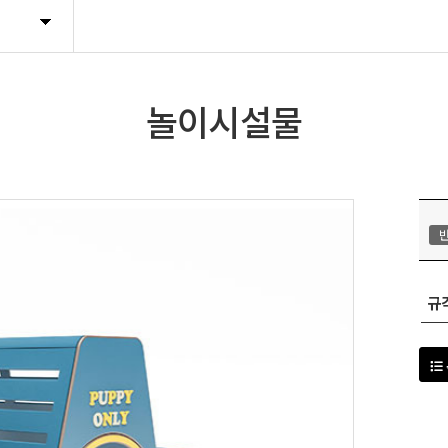
트렐리스
휴지통
놀이시설물
기타시설물
규