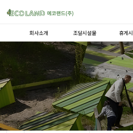
회사소개
조달시설물
휴게시
인사말
퍼걸러
티하우스
연혁
옥외용벤치
퍼걸러
인증서
디자인형울타리
키즈스테
오시는 길
자전거보관대
정자ㆍ가
야외운동기구
곡면가공
옥외용벤
야외테이
평상