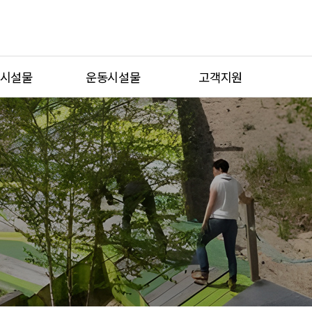
시설물
운동시설물
고객지원
놀이터
휴게형운동시설
공지사항
놀이터
복합형운동시설
물가지 자료
물놀이터
시니어운동시설
A/S접수
이시설
일반운동시설
카다록 신청
스마트운동시설
견적문의
통합검색
시공사례