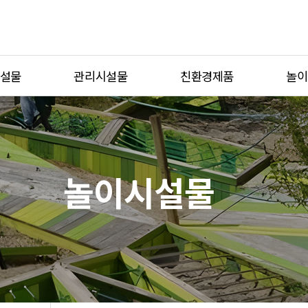
설물
관리시설물
친환경제품
놀이
자전거보관대
식생방음벽
체험형
생활자원보관소
그린월
테마형
이션
디자인형울타리
스마트가든
반려동
놀이시설물
제보
흡연부스
단위놀
벤치
조명열주
치
볼라드
블
플랜터
세족대