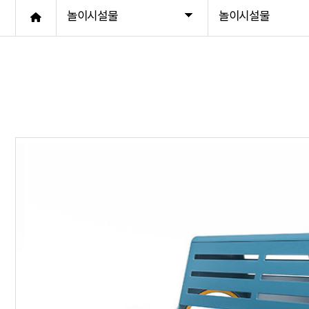
놀이시설물
놀이시설물
썬베드
포토존
기타벤치