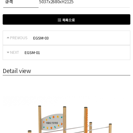
규격
5037x2680xH2125
목록으로
PREVIOUS
EGSM-03
NEXT
EGSM-01
Detail view