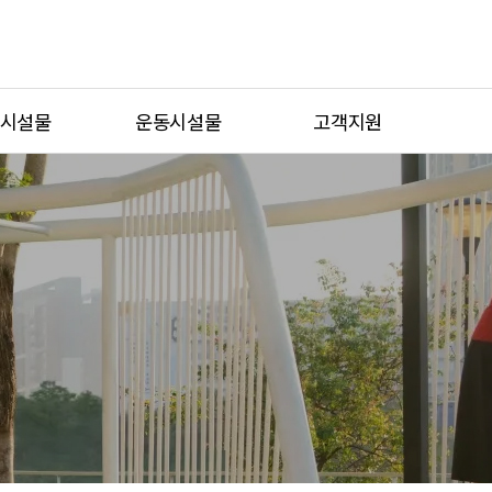
시설물
운동시설물
고객지원
놀이터
휴게형운동시설
공지사항
놀이터
복합형운동시설
물가지 자료
물놀이터
시니어운동시설
A/S접수
이시설
일반운동시설
카다록 신청
스마트운동시설
견적문의
통합검색
시공사례