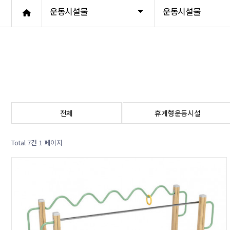
운동시설물
운동시설물
썬베드
포토존
기타벤치
전체
휴게형운동시설
Total 7건
1 페이지