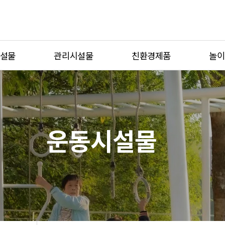
설물
관리시설물
친환경제품
놀이
자전거보관대
식생방음벽
체험형
생활자원보관소
그린월
테마형
이션
디자인형울타리
스마트가든
반려동
운동시설물
제보
흡연부스
단위놀
벤치
조명열주
치
볼라드
블
플랜터
세족대