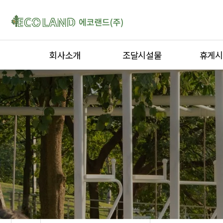
회사소개
조달시설물
휴게시
인사말
퍼걸러
티하우스
연혁
옥외용벤치
퍼걸러
인증서
디자인형울타리
키즈스테
오시는 길
자전거보관대
정자ㆍ가
야외운동기구
곡면가공
옥외용벤
야외테이
평상